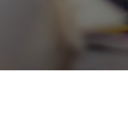
2018-PAŹ-05
E FIRST INDEX A SKRYPT