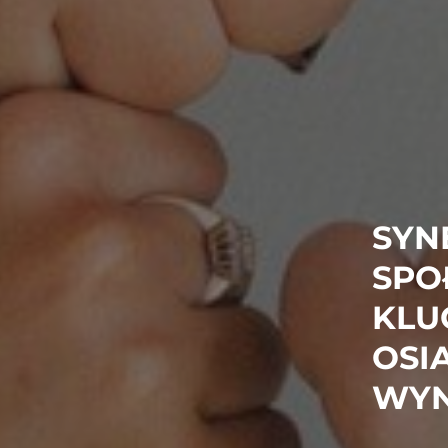
SYN
SPO
KLU
OSI
WYN