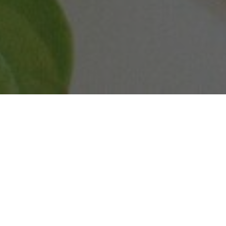
2023-PAŹ-30
GIA MIĘDZY SEO A MEDI
CZNOŚCIOWYMI: KLUCZ
PRACA DLA OSIĄGNIĘCI