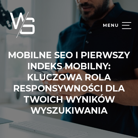
MENU
MOBILNE SEO I PIERWSZY
INDEKS MOBILNY:
KLUCZOWA ROLA
RESPONSYWNOŚCI DLA
TWOICH WYNIKÓW
WYSZUKIWANIA