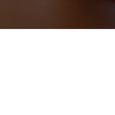
POZYCJONOWANIE
Pozycjonowanie od kilku ładnych sezonów
przynosi zyski. Chcąc zaistnieć w tak o
wyszukiwarki Google miesięcznie korzyst