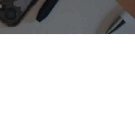
mówimy o stronie internetowej, która
zeba się pozycjonować. Z samej
iczby. Jest to najlepszy dowód na to,