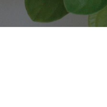
POZYCJONOWANIE
Pozycjonowanie od kilku ładnych sezonów
przynosi zyski. Chcąc zaistnieć w tak o
wyszukiwarki Google miesięcznie korzyst