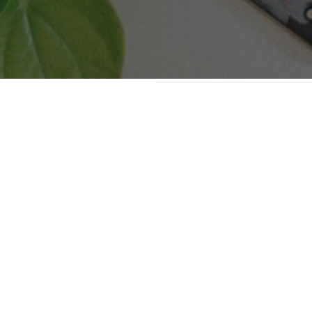
 urosło z rangi mody, fanaberii do konieczności, jeśli 
gromnym środowisku jakim jest Internet - nie ma siły, tr
a około 20 mln Internautów, co stanowi 93% łącznej ich l