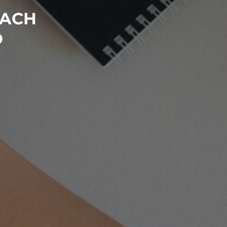
IACH
O