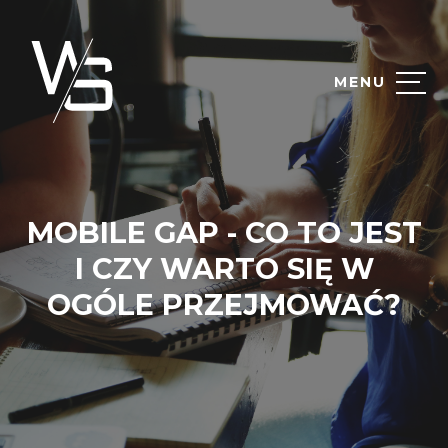
MENU
MOBILE GAP - CO TO JEST
I CZY WARTO SIĘ W
OGÓLE PRZEJMOWAĆ?