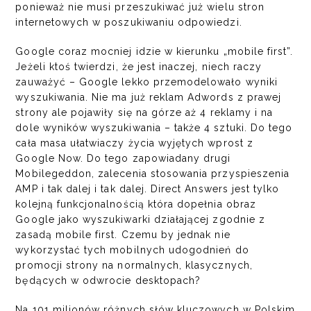
ponieważ nie musi przeszukiwać już wielu stron
internetowych w poszukiwaniu odpowiedzi.
Google coraz mocniej idzie w kierunku „mobile first”.
Jeżeli ktoś twierdzi, że jest inaczej, niech raczy
zauważyć – Google lekko przemodelowało wyniki
wyszukiwania. Nie ma już reklam Adwords z prawej
strony ale pojawiły się na górze aż 4 reklamy i na
dole wyników wyszukiwania – także 4 sztuki. Do tego
cała masa ułatwiaczy życia wyjętych wprost z
Google Now. Do tego zapowiadany drugi
Mobilegeddon, zalecenia stosowania przyspieszenia
AMP i tak dalej i tak dalej. Direct Answers jest tylko
kolejną funkcjonalnością która dopełnia obraz
Google jako wyszukiwarki działającej zgodnie z
zasadą mobile first. Czemu by jednak nie
wykorzystać tych mobilnych udogodnień do
promocji strony na normalnych, klasycznych,
będących w odwrocie desktopach?
Na 101 milionów różnych słów kluczowych w Polskim