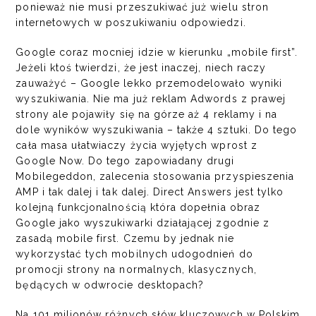
ponieważ nie musi przeszukiwać już wielu stron
internetowych w poszukiwaniu odpowiedzi.
Google coraz mocniej idzie w kierunku „mobile first”.
Jeżeli ktoś twierdzi, że jest inaczej, niech raczy
zauważyć – Google lekko przemodelowało wyniki
wyszukiwania. Nie ma już reklam Adwords z prawej
strony ale pojawiły się na górze aż 4 reklamy i na
dole wyników wyszukiwania – także 4 sztuki. Do tego
cała masa ułatwiaczy życia wyjętych wprost z
Google Now. Do tego zapowiadany drugi
Mobilegeddon, zalecenia stosowania przyspieszenia
AMP i tak dalej i tak dalej. Direct Answers jest tylko
kolejną funkcjonalnością która dopełnia obraz
Google jako wyszukiwarki działającej zgodnie z
zasadą mobile first. Czemu by jednak nie
wykorzystać tych mobilnych udogodnień do
promocji strony na normalnych, klasycznych,
będących w odwrocie desktopach?
Na 101 milionów różnych słów kluczowych w Polskim