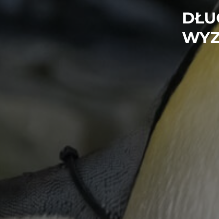
DŁU
WYZ