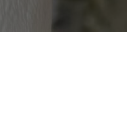
mówimy o stronie internetowej, która
zeba się pozycjonować. Z samej
iczby. Jest to najlepszy dowód na to,