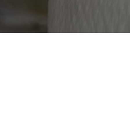
POZYCJONOWANIE
Pozycjonowanie od kilku ładnych sezonów
przynosi zyski. Chcąc zaistnieć w tak o
wyszukiwarki Google miesięcznie korzyst