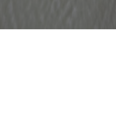
 urosło z rangi mody, fanaberii do konieczności, jeśli 
gromnym środowisku jakim jest Internet - nie ma siły, tr
a około 20 mln Internautów, co stanowi 93% łącznej ich l