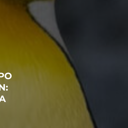
 PO
N:
A