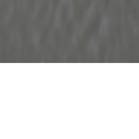
2023-PAŹ-09
UCJA LINK BUILDINGU P
YTMIE GOOGLE PENGUIN
KI DO BUDOWANIA AUTO