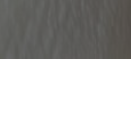
O
: NOWE
RYTETU