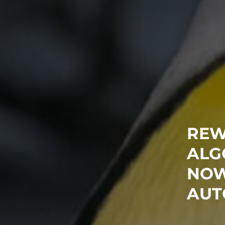
REW
ALG
NOW
AUT