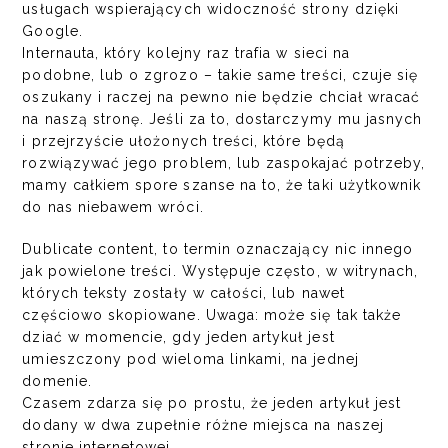
usługach wspierających widoczność strony dzięki
Google.
Internauta, który kolejny raz trafia w sieci na
podobne, lub o zgrozo – takie same treści, czuje się
oszukany i raczej na pewno nie będzie chciał wracać
na naszą stronę. Jeśli za to, dostarczymy mu jasnych
i przejrzyście ułożonych treści, które będą
rozwiązywać jego problem, lub zaspokajać potrzeby,
mamy całkiem spore szanse na to, że taki użytkownik
do nas niebawem wróci.
Dublicate content, to termin oznaczający nic innego
jak powielone treści. Występuje często, w witrynach,
których teksty zostały w całości, lub nawet
częściowo skopiowane. Uwaga: może się tak także
dziać w momencie, gdy jeden artykuł jest
umieszczony pod wieloma linkami, na jednej
domenie.
Czasem zdarza się po prostu, że jeden artykuł jest
dodany w dwa zupełnie różne miejsca na naszej
stronie internetowej.