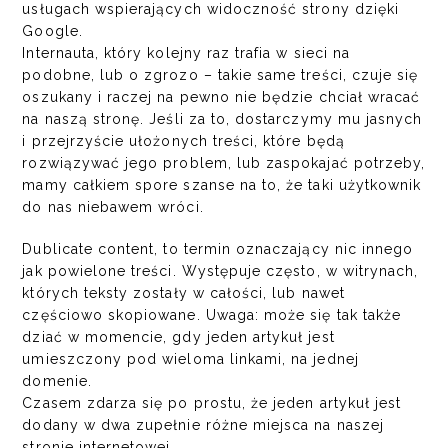
usługach wspierających widoczność strony dzięki
Google.
Internauta, który kolejny raz trafia w sieci na
podobne, lub o zgrozo – takie same treści, czuje się
oszukany i raczej na pewno nie będzie chciał wracać
na naszą stronę. Jeśli za to, dostarczymy mu jasnych
i przejrzyście ułożonych treści, które będą
rozwiązywać jego problem, lub zaspokajać potrzeby,
mamy całkiem spore szanse na to, że taki użytkownik
do nas niebawem wróci.
Dublicate content, to termin oznaczający nic innego
jak powielone treści. Występuje często, w witrynach,
których teksty zostały w całości, lub nawet
częściowo skopiowane. Uwaga: może się tak także
dziać w momencie, gdy jeden artykuł jest
umieszczony pod wieloma linkami, na jednej
domenie.
Czasem zdarza się po prostu, że jeden artykuł jest
dodany w dwa zupełnie różne miejsca na naszej
stronie internetowej.