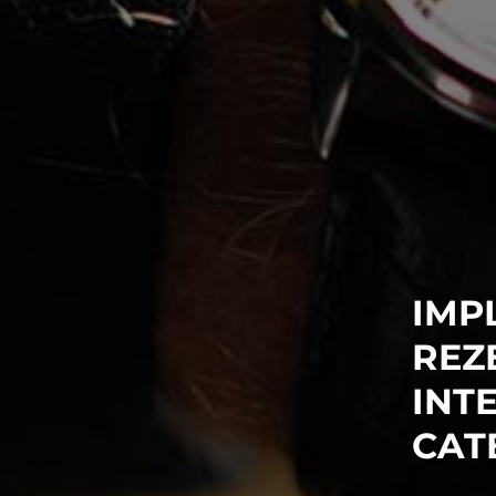
IMP
REZ
INT
CAT